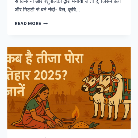
से किसानों और पशुपालकों द्वारा मनाया जाता है, जिसमें बैलों
और मिट्टी से बने नंदी- बैल, कृषि…
पोरा
READ MORE
तिहार:
छत्तीसगढ़
का
पोरा
तिहार
(या
पोला
पर्व)
2025
में
कब
है?